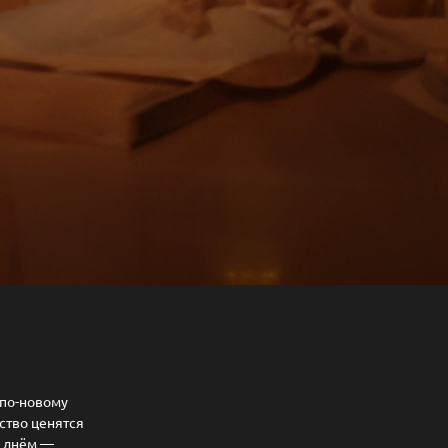
 по-новому
нство ценятся
м днём —