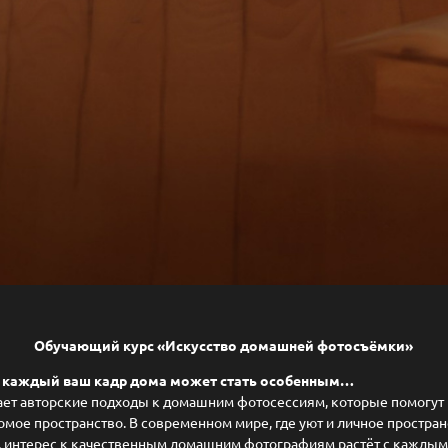
Обучающий курс «Искусство домашней фотосъёмки»
то каждый ваш кадр дома может стать особенным…
ает авторские подходы к домашним фотосессиям, которые помогут
комое пространство. В современном мире, где уют и личное простра
, интерес к качественным домашним фотографиям растёт с кажды