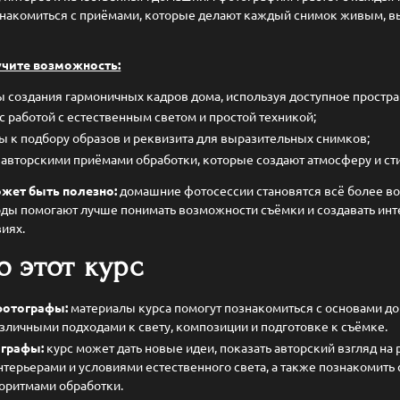
знакомиться с приёмами, которые делают каждый снимок живым, 
учите возможность:
ы создания гармоничных кадров дома, используя доступное простра
с работой с естественным светом и простой техникой;
ы к подбору образов и реквизита для выразительных снимков;
 авторскими приёмами обработки, которые создают атмосферу и ст
жет быть полезно:
домашние фотосессии становятся всё более в
оды помогают лучше понимать возможности съёмки и создавать ин
иях.
о этот курс
отографы:
материалы курса помогут познакомиться с основами 
зличными подходами к свету, композиции и подготовке к съёмке.
графы:
курс может дать новые идеи, показать авторский взгляд на 
терьерами и условиями естественного света, а также познакомить
оритмами обработки.