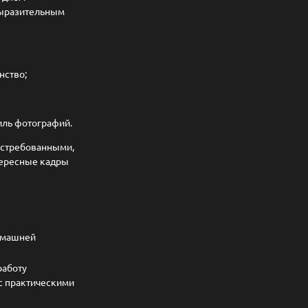
выразительным
нство;
иль фотографий.
остребованными,
тересные кадры
домашней
работу
 с практическими