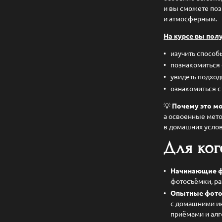
и вы сможете по
и атмосферным.
На курсе вы пол
изучить способ
познакомиться 
увидеть подход
ознакомиться с
💡
Почему это мо
а освоенные мет
в домашних услов
Для ког
Начинающие ф
фотосъёмки, ра
Опытные фото
с домашними ин
приёмами и алг