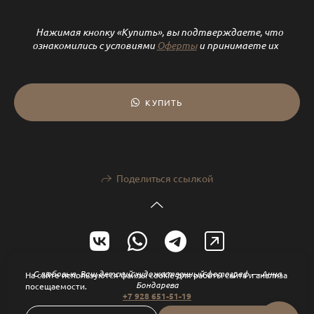
Нажимая кнопку «Купить», вы подтверждаете, что
ознакомились с условиями
Оферты
и принимаете их
КУПИТЬ
Поделиться ссылкой
С любовью, Ваш детский художественный фотограф — Анна
На сайте используются файлы cookie для работы сайта и анализа
Бондарева
посещаемости.
+7 928 651-51-19