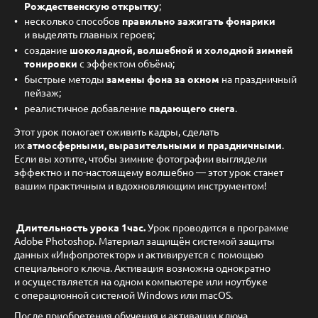
Рождественскую открытку
;
несколько способов
правильно зажигать фонарики
и выделять главных героев;
создание
шоколадной, волшебной и холодной зимней
тонировки
с эффектом объёма;
быстрые методы
замены фона за окном
на праздничный
пейзаж;
реалистичное добавление
падающего снега
.
Этот урок помогает оживить кадры, сделать
их
атмосферными, выразительными и праздничными
.
Если вы хотите, чтобы зимние фотографии выглядели
эффектно и по-настоящему волшебно — этот урок станет
вашим практичным и вдохновляющим инструментом!
Длительность урока 1час.
Урок проводится в программе
Adobe Photoshop. Материал защищён системой защиты
данных «Инфопротектор» и активируется с помощью
специального ключа. Активация возможна однократно
и осуществляется на одном компьютере или ноутбуке
с операционной системой Windows или macOS.
После приобретения обучения и активации ключа