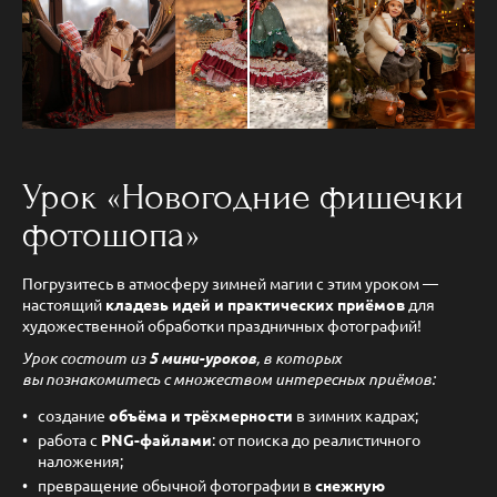
Урок «Новогодние фишечки
фотошопа»
Погрузитесь в атмосферу зимней магии с этим уроком —
настоящий
кладезь идей и практических приёмов
для
художественной обработки праздничных фотографий!
Урок состоит из
5 мини-уроков
, в которых
вы познакомитесь с множеством интересных приёмов:
создание
объёма и трёхмерности
в зимних кадрах;
работа с
PNG-файлами
: от поиска до реалистичного
наложения;
превращение обычной фотографии в
снежную