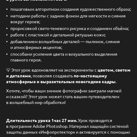
пошаговым алгоритмом создания художественного образа;
методами работы с задним фоном для мягкости и сияния
вокруг героев;
прорисовкой свето-теневого рисунка и созданием объёма;
работе с пластикой и детальной ретушью кожи;
добавлением волшебных деталей — пылинок, сияния
и атмосферных акцентов;
способами усиления цвета и визуального выделения
главного героя.
💡 Этот урок вдохновляет на эксперименты с
цветом, светом
и деталями
, позволяя создавать
по-настоящему
атмосферные и выразительные новогодние кадры
.
Хотите, чтобы ваши зимние фотографии заиграли магией
и сказкой? Этот урок может стать вашим путеводителем
в волшебный мир обработки!
Длительность урока 1час 27 мин.
Урок проводится
в программе Adobe Photoshop. Материал защищён системой
защиты данных «Инфопротектор» и активируется с помощью