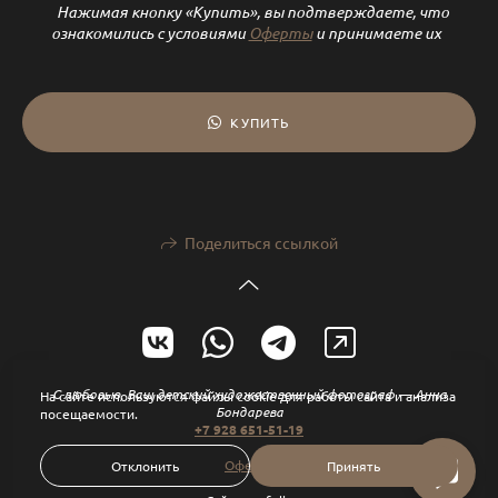
Нажимая кнопку «Купить», вы подтверждаете, что
ознакомились с условиями
Оферты
и принимаете их
КУПИТЬ
Поделиться ссылкой
С любовью, Ваш детский художественный фотограф — Анна
На сайте используются файлы cookie для работы сайта и анализа
Бондарева
посещаемости.
+7 928 651-51-19
Оферта
Отклонить
Принять